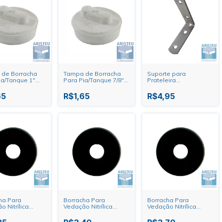
de Borracha
Tampa de Borracha
Suporte para
ia/Tanque 1"
Para Pia/Tanque 7/8"
Prateleira
Forsan
Galvanizado Rocha
2.1/2" - C306 FG 2.1/2"
65
R$1,65
R$4,95
ha Para
Borracha Para
Borracha Para
 Nitrílica
Vedação Nitrílica
Vedação Nitrílica
 1" - 060604-45
15mm - 3/4" - 060603-
13mm - 1/2" - 060602-
420
45