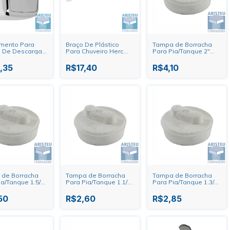
mento Para
Braço De Plástico
Tampa de Borracha
a De Descarga
Para Chuveiro Herc
Para Pia/Tanque 2"
etti
1/2" - 2328
Forsan
,35
R$17,40
R$4,10
de Borracha
Tampa de Borracha
Tampa de Borracha
ia/Tanque 1.5/8"
Para Pia/Tanque 1.1/2"
Para Pia/Tanque 1.3/8"
Forsan
Forsan
50
R$2,60
R$2,85