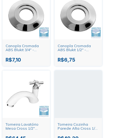
Canopla Cromada
Canopla Cromada
ABS Blukit 3/4" -
ABS Blukit 1/2" -
081.401.41
081.301.41 7092
R$7,10
R$6,75
Torneira Lavatório
Torneira Cozinha
Mesa Cross 1/2"
Parede Alta Cross 1/2"
Branca/Cromada Tigre
Branca Tigre