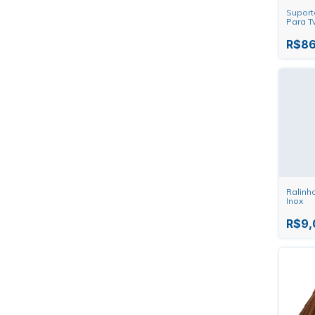
Suport
Para Tv
movime
Brasf
R$86
Ralinh
Inox
R$9,