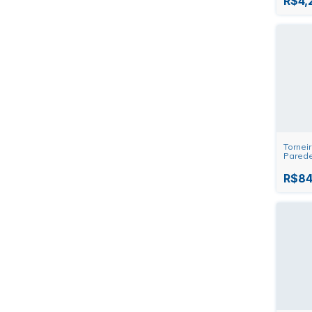
R$4,
Tornei
Parede
Branca
R$84