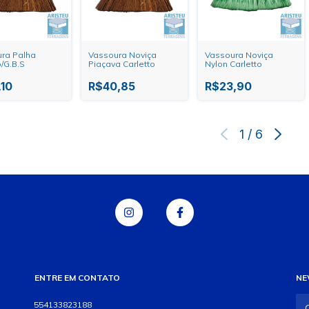
ra Palha
Vassoura Noviça
Vassoura Noviça
o/G.B.S
Piaçava Carletto
Nylon Carletto
,10
R$40,85
R$23,90
1
/
6
ENTRE EM CONTATO
NE
554133823188