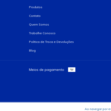
Produtos
Contato
Quem Somos
Trabalhe Conosco
Politica de Troca e Devoluções
Blog
Meios de pagamento
Copyright A C MACHADO E CIA LTDA - 85029536000192 - 2026. Todos
Ao navegar por es