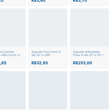
25
R$3,40
R$3,70
ra Cozinha
Suporte Fixo Para Tv
Suporte Articulado
 Alta Cross 1/2"
de 10" a 100"
Para Tv de 23" a 75" (4
/Cromada Tigre
SBRU859 Brasforma
movimentos) SBRP145
Brasforma
,65
R$32,65
R$253,00