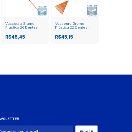
Vassoura Grama
Vassoura Grama
Plástica 26 Dentes
Plástica 22 Dentes
Tramontina 77855/761
Tramontina 77850/721
R$48,45
R$45,15
WSLETTER