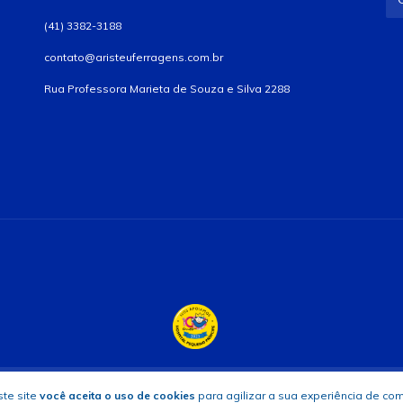
(41) 3382-3188
contato@aristeuferragens.com.br
Rua Professora Marieta de Souza e Silva 2288
 os direitos reservados.
te site
você aceita o uso de cookies
para agilizar a sua experiência de co