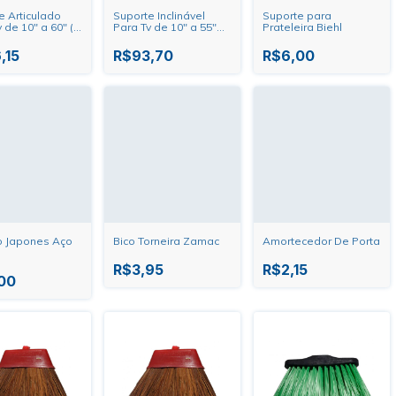
e Articulado
Suporte Inclinável
Suporte para
 de 10" a 60" (3
Para Tv de 10" a 55"
Prateleira Biehl
ntos) BRA3.0
SBRP110 Brasforma
orma
,15
R$93,70
R$6,00
o Japones Aço
Bico Torneira Zamac
Amortecedor De Porta
R$3,95
R$2,15
00