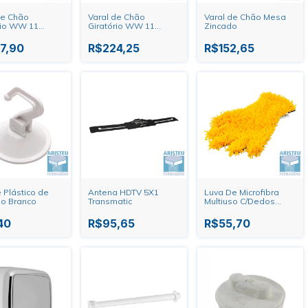
de Chão
Varal de Chão
Varal de Chão Mesa
rio WW 11
Giratório WW 11
Zincado
 Zincado
Cordas Zincado
çado
7,90
R$224,25
R$152,65
 Plástico de
Antena HDTV 5X1
Luva De Microfibra
o Branco
Transmatic
Multiuso C/Dedos
Vonder
40
R$95,65
R$55,70