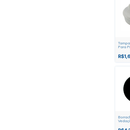
Tampa 
Para P
Forsan
R$1,
Borrac
Vedação
18mm -