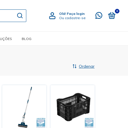
0
Olá!
Faça login
Ou cadastre-se
LUÇÕES
BLOG
Ordenar