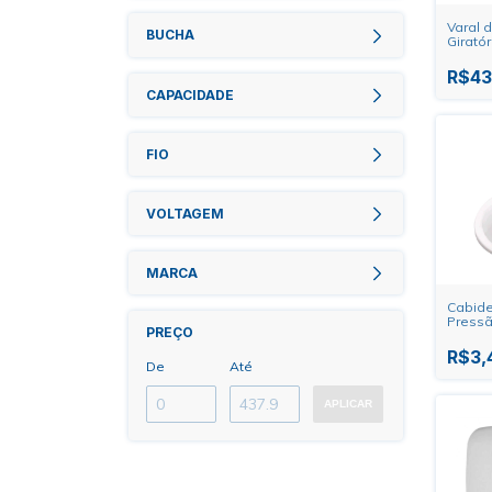
Varal 
BUCHA
Girató
Cordas
Refor
R$43
CAPACIDADE
FIO
VOLTAGEM
MARCA
Cabide
Pressã
PREÇO
R$3,
De
Até
APLICAR