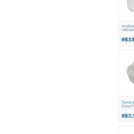
Acaba
Válvul
Lorenz
R$33
Tampa 
Para P
Forsan
R$3,