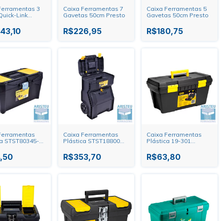
Ferramentas 3
Caixa Ferramentas 7
Caixa Ferramentas 5
Quick-Link
Gavetas 50cm Presto
Gavetas 50cm Presto
y
443,10
R$226,95
R$180,75
Ferramentas
Caixa Ferramentas
Caixa Ferramentas
ca STST80345-40
Plástica STST18800
Plástica 19-301
ável Stanley
C/Rodas Stanley
Stanley
,50
R$353,70
R$63,80