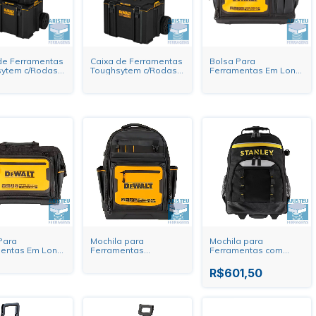
de Ferramentas
Caixa de Ferramentas
Bolsa Para
ytem c/Rodas
Toughsytem c/Rodas
Ferramentas Em Lona
0436 Torre
DWST08450 Dewalt
DWST560104 20"
t
Dewalt
Para
Mochila para
Mochila para
mentas Em Lona
Ferramentas
Ferramentas com
arefa
DWST560102 Dewalt
Rodas STST83307-1
60103 Dewalt
Stanley
R$601,50