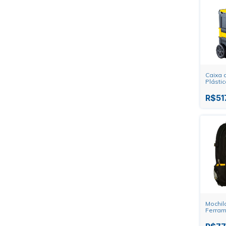
Caixa 
Plásti
STST18
R$51
Mochil
Ferra
Rodas
Stanle