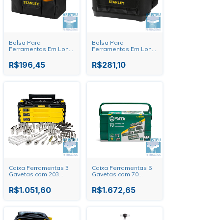
Bolsa Para
Bolsa Para
Ferramentas Em Lona
Ferramentas Em Lona
STST1-73615 Stanley
1-96-193 Stanley
R$196,45
R$281,10
Caixa Ferramentas 3
Caixa Ferramentas 5
Gavetas com 203
Gavetas com 70
Peças STMT17993-LA
Peças ST95104A70-6
Stanley
Sata
R$1.051,60
R$1.672,65