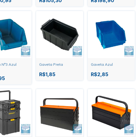
0,95
R$105,30
R$198,90
 N°3 Azul
Gaveta Preta
Gaveta Azul
R$1,85
R$2,85
95