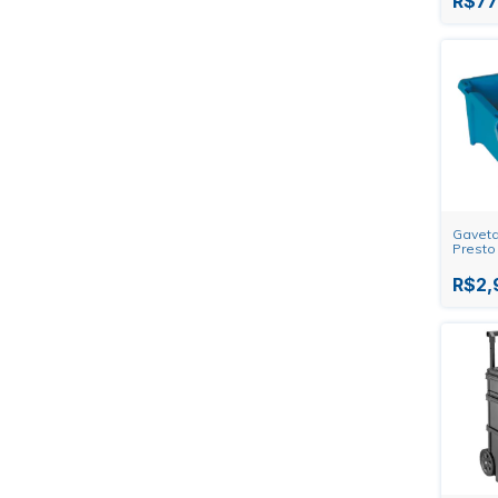
R$77
Gaveta
Presto
R$2,