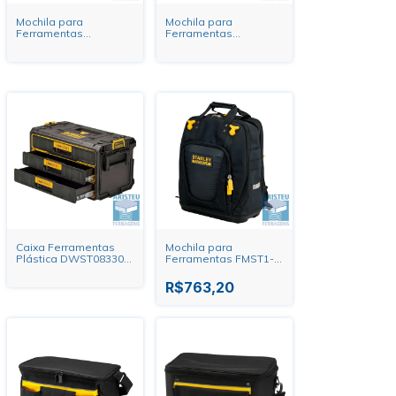
Mochila para
Mochila para
Ferramentas
Ferramentas
DWST560101 Dewalt
DWST08025 Dewalt
Caixa Ferramentas
Mochila para
Plástica DWST08330
Ferramentas FMST1-
ToughSystem Gaveta
80144 Fatmax Stanley
Tripla Dewalt
R$763,20