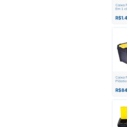
Caixa 
Em 1 c
Stanle
R$1.
Caixa 
Plásti
Empilh
R$84