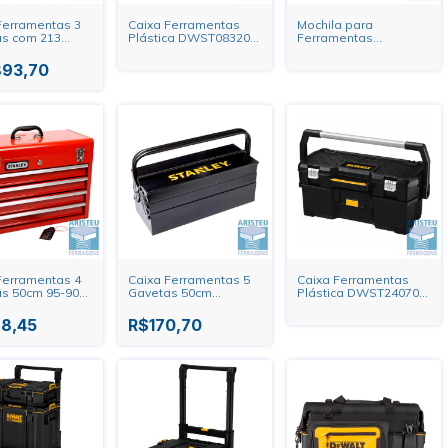
Ferramentas 3
Caixa Ferramentas
Mochila para
s com 213
Plástica DWST08320
Ferramentas
 ST09512U Sata
ToughSystem Gaveta
DWST60122-1
Dupla Dewalt
McLaren Dewalt
893,70
Ferramentas 4
Caixa Ferramentas 5
Caixa Ferramentas
s 50cm 95-904L
Gavetas 50cm
Plástica DWST24070
y
STST98724-LA Stanley
Com Estojo 24" Dewalt
8,45
R$170,70