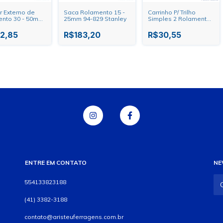
r Externo de
Saca Rolamento 15 -
Carrinho P/ Trilho
nto 30 - 50mm
25mm 94-829 Stanley
Simples 2 Rolamentos
 Stanley
40mm
2,85
R$183,20
R$30,55
ENTRE EM CONTATO
NE
554133823188
(41) 3382-3188
contato@aristeuferragens.com.br