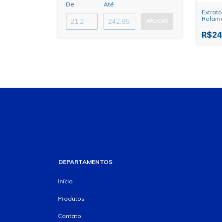
De
Até
Extrato
Rolame
APLICAR
94-832
R$24
DEPARTAMENTOS
Início
Produtos
Contato