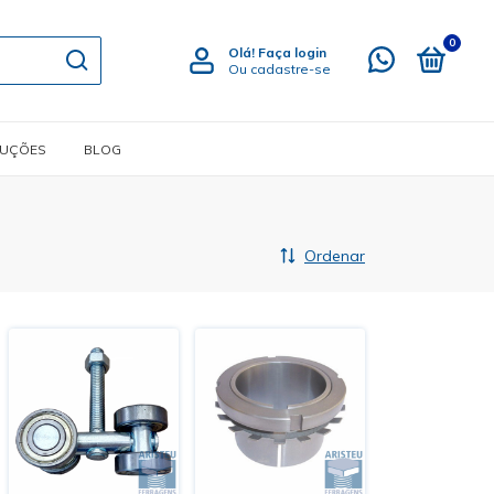
0
Olá!
Faça login
Ou cadastre-se
LUÇÕES
BLOG
Ordenar