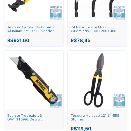
Tesoura P/Cabo de Cobre e
Kit Rebarbador Manual
Alumínio 27" CC500 Vonder
C/Lâminas E100 E200 E300
HTOM
R$931,60
R$78,45
Estilete Trapézio 18mm
Tesoura Multiuso 12" 14-558
DWHT10992 Dewalt
Stanley
R$119,50